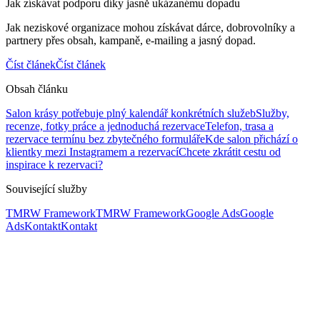
Jak získávat podporu díky jasně ukázanému dopadu
Jak neziskové organizace mohou získávat dárce, dobrovolníky a
partnery přes obsah, kampaně, e-mailing a jasný dopad.
Číst článek
Číst článek
Obsah článku
Salon krásy potřebuje plný kalendář konkrétních služeb
Služby,
recenze, fotky práce a jednoduchá rezervace
Telefon, trasa a
rezervace termínu bez zbytečného formuláře
Kde salon přichází o
klientky mezi Instagramem a rezervací
Chcete zkrátit cestu od
inspirace k rezervaci?
Související služby
TMRW Framework
TMRW Framework
Google Ads
Google
Ads
Kontakt
Kontakt