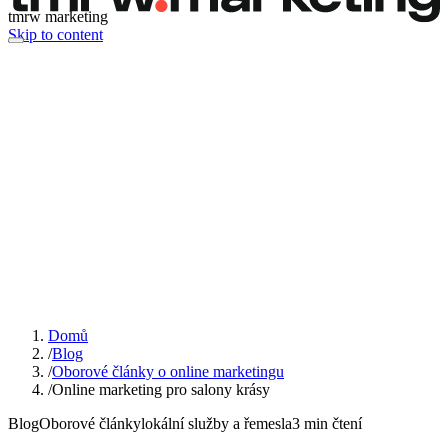
tmrw marketing
Skip to content
Domů
/
Blog
/
Oborové články o online marketingu
/
Online marketing pro salony krásy
Blog
Oborové články
lokální služby a řemesla
3
min čtení