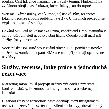
poukaz. Část lidí chce inspiraci, část rychlý termín. Marketing má
zvládnout obojí a jasně ukázat, které služby jsou dostupné.
Web má ukázat služby, ceník, fotky výsledků, tým, rezervace,
lokalitu, recenze a popis průběhu návštěvy. U hlavních procedur se
vyplatí samostatné stránky.
Lokální SEO cílí na kosmetika Praha, kadeřnictví Brno, manikúra v
centru, ošetření pleti nebo svatební líčení. Google profil musí mít
služby, fotky a recenze.
Sociální sítě jsou silné pro vizuální důkaz. PPC pomůže u nových
služeb a sezónních kampaní. SMS a e-mail připomínají opakované
návštěvy.
Služby, recenze, fotky práce a jednoduchá
rezervace
Marketing salonu musí propojit ukázky výsledků s rezervací
konkrétní služby. Pozornost na Instagramu sama o sobě neplní
kalendář.
U salonu krásy se rozhodnutí často odehraje mezi Instagramem,
recenzí a rezervačním systémem. Klient nechce vyplňovat dlouhý