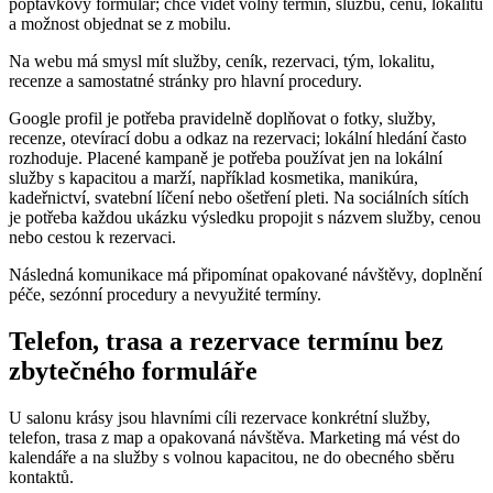
poptávkový formulář; chce vidět volný termín, službu, cenu, lokalitu
a možnost objednat se z mobilu.
Na webu má smysl mít služby, ceník, rezervaci, tým, lokalitu,
recenze a samostatné stránky pro hlavní procedury.
Google profil je potřeba pravidelně doplňovat o fotky, služby,
recenze, otevírací dobu a odkaz na rezervaci; lokální hledání často
rozhoduje. Placené kampaně je potřeba používat jen na lokální
služby s kapacitou a marží, například kosmetika, manikúra,
kadeřnictví, svatební líčení nebo ošetření pleti. Na sociálních sítích
je potřeba každou ukázku výsledku propojit s názvem služby, cenou
nebo cestou k rezervaci.
Následná komunikace má připomínat opakované návštěvy, doplnění
péče, sezónní procedury a nevyužité termíny.
Telefon, trasa a rezervace termínu bez
zbytečného formuláře
U salonu krásy jsou hlavními cíli rezervace konkrétní služby,
telefon, trasa z map a opakovaná návštěva. Marketing má vést do
kalendáře a na služby s volnou kapacitou, ne do obecného sběru
kontaktů.