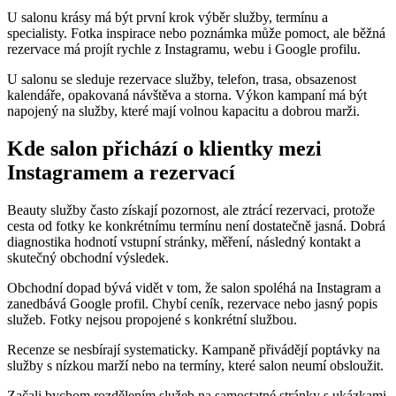
U salonu krásy má být první krok výběr služby, termínu a
specialisty. Fotka inspirace nebo poznámka může pomoct, ale běžná
rezervace má projít rychle z Instagramu, webu i Google profilu.
U salonu se sleduje rezervace služby, telefon, trasa, obsazenost
kalendáře, opakovaná návštěva a storna. Výkon kampaní má být
napojený na služby, které mají volnou kapacitu a dobrou marži.
Kde salon přichází o klientky mezi
Instagramem a rezervací
Beauty služby často získají pozornost, ale ztrácí rezervaci, protože
cesta od fotky ke konkrétnímu termínu není dostatečně jasná. Dobrá
diagnostika hodnotí vstupní stránky, měření, následný kontakt a
skutečný obchodní výsledek.
Obchodní dopad bývá vidět v tom, že salon spoléhá na Instagram a
zanedbává Google profil. Chybí ceník, rezervace nebo jasný popis
služeb. Fotky nejsou propojené s konkrétní službou.
Recenze se nesbírají systematicky. Kampaně přivádějí poptávky na
služby s nízkou marží nebo na termíny, které salon neumí obsloužit.
Začali bychom rozdělením služeb na samostatné stránky s ukázkami