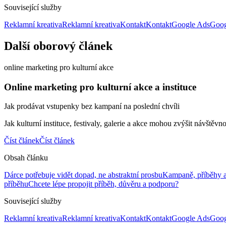
Související služby
Reklamní kreativa
Reklamní kreativa
Kontakt
Kontakt
Google Ads
Goog
Další oborový článek
online marketing pro kulturní akce
Online marketing pro kulturní akce a instituce
Jak prodávat vstupenky bez kampaní na poslední chvíli
Jak kulturní instituce, festivaly, galerie a akce mohou zvýšit návštěvn
Číst článek
Číst článek
Obsah článku
Dárce potřebuje vidět dopad, ne abstraktní prosbu
Kampaně, příběhy a
příběhu
Chcete lépe propojit příběh, důvěru a podporu?
Související služby
Reklamní kreativa
Reklamní kreativa
Kontakt
Kontakt
Google Ads
Goog