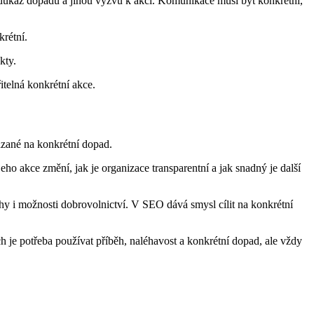
ý důkaz dopadu a jinou výzvu k akci. Komunikace musí být konkrétní,
krétní.
kty.
telná konkrétní akce.
ázané na konkrétní dopad.
o akce změní, jak je organizace transparentní a jak snadný je další
ěhy i možnosti dobrovolnictví. V SEO dává smysl cílit na konkrétní
ch je potřeba používat příběh, naléhavost a konkrétní dopad, ale vždy