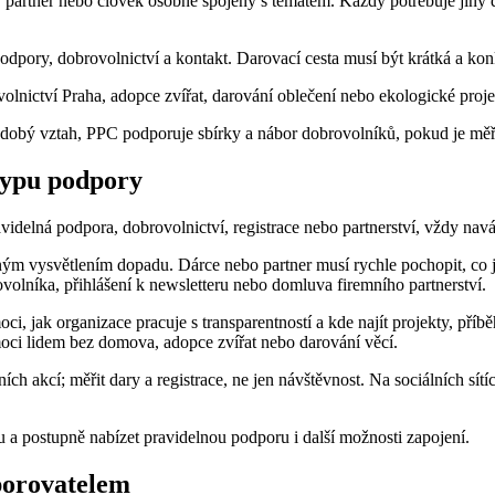
vý partner nebo člověk osobně spojený s tématem. Každý potřebuje jin
odpory, dobrovolnictví a kontakt. Darovací cesta musí být krátká a kon
nictví Praha, adopce zvířat, darování oblečení nebo ekologické proje
hodobý vztah, PPC podporuje sbírky a nábor dobrovolníků, pokud je měři
typu podpory
videlná podpora, dobrovolnictví, registrace nebo partnerství, vždy nav
m vysvětlením dopadu. Dárce nebo partner musí rychle pochopit, co jeh
volníka, přihlášení k newsletteru nebo domluva firemního partnerství.
, jak organizace pracuje s transparentností a kde najít projekty, příb
oci lidem bez domova, adopce zvířat nebo darování věcí.
ch akcí; měřit dary a registrace, ne jen návštěvnost. Na sociálních sítí
 a postupně nabízet pravidelnou podporu i další možnosti zapojení.
porovatelem