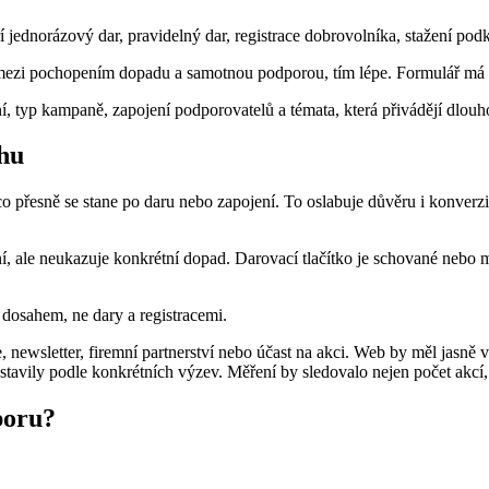
jednorázový dar, pravidelný dar, registrace dobrovolníka, stažení podk
 mezi pochopením dopadu a samotnou podporou, tím lépe. Formulář má p
í, typ kampaně, zapojení podporovatelů a témata, která přivádějí dlouh
ěhu
o přesně se stane po daru nebo zapojení. To oslabuje důvěru i konverzi. 
í, ale neukazuje konkrétní dopad. Darovací tlačítko je schované nebo
 dosahem, ne dary a registracemi.
, newsletter, firemní partnerství nebo účast na akci. Web by měl jasně 
tavily podle konkrétních výzev. Měření by sledovalo nejen počet akcí
poru?