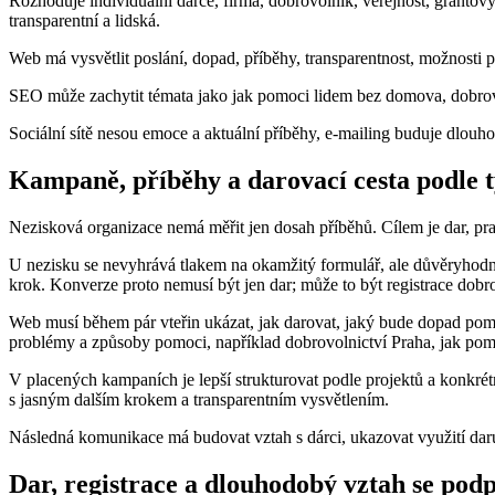
Rozhoduje individuální dárce, firma, dobrovolník, veřejnost, granto
transparentní a lidská.
Web má vysvětlit poslání, dopad, příběhy, transparentnost, možnosti p
SEO může zachytit témata jako jak pomoci lidem bez domova, dobrovol
Sociální sítě nesou emoce a aktuální příběhy, e-mailing buduje dlou
Kampaně, příběhy a darovací cesta podle 
Nezisková organizace nemá měřit jen dosah příběhů. Cílem je dar, pra
U nezisku se nevyhrává tlakem na okamžitý formulář, ale důvěryhodný
krok. Konverze proto nemusí být jen dar; může to být registrace dobro
Web musí během pár vteřin ukázat, jak darovat, jaký bude dopad pomoci
problémy a způsoby pomoci, například dobrovolnictví Praha, jak pom
V placených kampaních je lepší strukturovat podle projektů a konkrétní
s jasným dalším krokem a transparentním vysvětlením.
Následná komunikace má budovat vztah s dárci, ukazovat využití daru
Dar, registrace a dlouhodobý vztah se pod