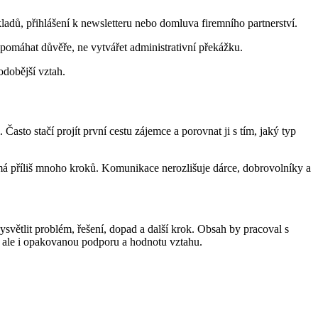
ladů, přihlášení k newsletteru nebo domluva firemního partnerství.
omáhat důvěře, ne vytvářet administrativní překážku.
odobější vztah.
Často stačí projít první cestu zájemce a porovnat ji s tím, jaký typ
 má příliš mnoho kroků. Komunikace nerozlišuje dárce, dobrovolníky a
vysvětlit problém, řešení, dopad a další krok. Obsah by pracoval s
, ale i opakovanou podporu a hodnotu vztahu.