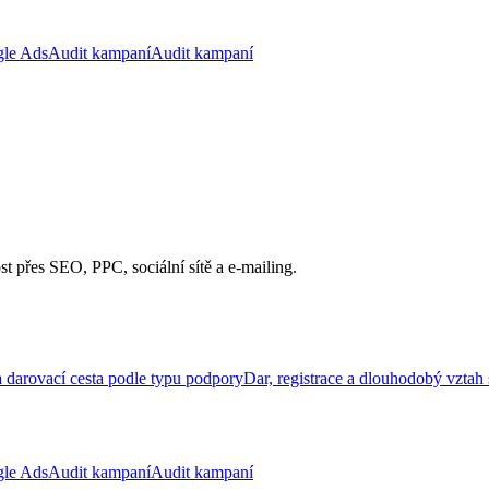
le Ads
Audit kampaní
Audit kampaní
ost přes SEO, PPC, sociální sítě a e-mailing.
 darovací cesta podle typu podpory
Dar, registrace a dlouhodobý vztah
le Ads
Audit kampaní
Audit kampaní