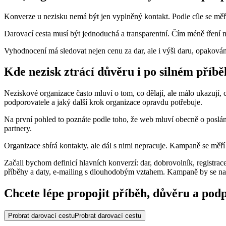
Konverze u nezisku nemá být jen vyplněný kontakt. Podle cíle se měří 
Darovací cesta musí být jednoduchá a transparentní. Čím méně tření
Vyhodnocení má sledovat nejen cenu za dar, ale i výši daru, opakován
Kde nezisk ztrácí důvěru i po silném příb
Neziskové organizace často mluví o tom, co dělají, ale málo ukazují, c
podporovatele a jaký další krok organizace opravdu potřebuje.
Na první pohled to poznáte podle toho, že web mluví obecně o poslán
partnery.
Organizace sbírá kontakty, ale dál s nimi nepracuje. Kampaně se měří
Začali bychom definicí hlavních konverzí: dar, dobrovolník, registrace
příběhy a daty, e-mailing s dlouhodobým vztahem. Kampaně by se nas
Chcete lépe propojit příběh, důvěru a pod
Probrat darovací cestu
Probrat darovací cestu