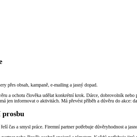
e
ery přes obsah, kampaně, e-mailing a jasný dopad.
ůvěru a ochotu člověka udělat konkrétní krok. Dárce, dobrovolník nebo
á jen informovat o aktivitách. Má převést příběh a důvěru do akce: dar
í prosbu
řeší čas a smysl práce. Firemní partner potřebuje důvěryhodnost a jas