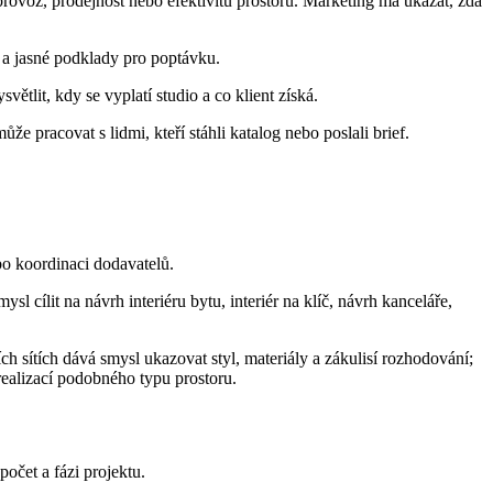
provoz, prodejnost nebo efektivitu prostoru. Marketing má ukázat, zda
e a jasné podklady pro poptávku.
ětlit, kdy se vyplatí studio a co klient získá.
e pracovat s lidmi, kteří stáhli katalog nebo poslali brief.
ebo koordinaci dodavatelů.
cílit na návrh interiéru bytu, interiér na klíč, návrh kanceláře,
h sítích dává smysl ukazovat styl, materiály a zákulisí rozhodování;
ealizací podobného typu prostoru.
očet a fázi projektu.