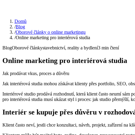
Domů
/
Blog
/
Oborové články o online marketingu
/
Online marketing pro interiérová studia
Blog
Oborové články
stavebnictví, reality a bydlení
3
min čtení
Online marketing pro interiérová studia
Jak prodávat vkus, proces a důvěru
Jak interiérová studia mohou získávat klienty přes portfolio, SEO, obsa
Interiérové studio prodává rozhodnutí, která klient často neumí sám p
pro interiérová studia musí ukázat styl i proces: jak studio přemýš
Interiér se kupuje přes důvěru v rozhodov
Klient často neví, jestli chce konzultaci, návrh, projekt, zařízení na