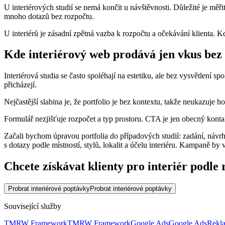
U interiérových studií se nemá končit u návštěvnosti. Důležité je měř
mnoho dotazů bez rozpočtu.
U interiérů je zásadní zpětná vazba k rozpočtu a očekávání klienta. K
Kde interiérový web prodává jen vkus bez
Interiérová studia se často spoléhají na estetiku, ale bez vysvětlení spo
přicházejí.
Nejčastější slabina je, že portfolio je bez kontextu, takže neukazuje 
Formulář nezjišťuje rozpočet a typ prostoru. CTA je jen obecný konta
Začali bychom úpravou portfolia do případových studií: zadání, návr
s dotazy podle místností, stylů, lokalit a účelu interiéru. Kampaně by 
Chcete získávat klienty pro interiér podle
Probrat interiérové poptávky
Probrat interiérové poptávky
Související služby
TMRW Framework
TMRW Framework
Google Ads
Google Ads
Rekla