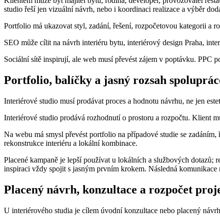
Klientem může být majitel bytu, rodina, developer, provozovatel rest
studio řeší jen vizuální návrh, nebo i koordinaci realizace a výběr dod
Portfolio má ukazovat styl, zadání, řešení, rozpočetovou kategorii a 
SEO může cílit na návrh interiéru bytu, interiérový design Praha, inter
Sociální sítě inspirují, ale web musí převést zájem v poptávku. PPC po
Portfolio, balíčky a jasný rozsah spoluprác
Interiérové studio musí prodávat proces a hodnotu návrhu, ne jen este
Interiérové studio prodává rozhodnutí o prostoru a rozpočtu. Klient mu
Na webu má smysl převést portfolio na případové studie se zadáním, ře
rekonstrukce interiéru a lokální kombinace.
Placené kampaně je lepší používat u lokálních a službových dotazů; re
inspiraci vždy spojit s jasným prvním krokem. Následná komunikace m
Placený návrh, konzultace a rozpočet proj
U interiérového studia je cílem úvodní konzultace nebo placený návrh 