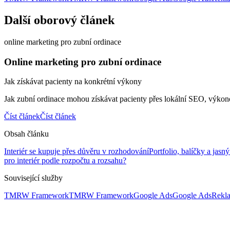
Další oborový článek
online marketing pro zubní ordinace
Online marketing pro zubní ordinace
Jak získávat pacienty na konkrétní výkony
Jak zubní ordinace mohou získávat pacienty přes lokální SEO, výkono
Číst článek
Číst článek
Obsah článku
Interiér se kupuje přes důvěru v rozhodování
Portfolio, balíčky a jasn
pro interiér podle rozpočtu a rozsahu?
Související služby
TMRW Framework
TMRW Framework
Google Ads
Google Ads
Rekla