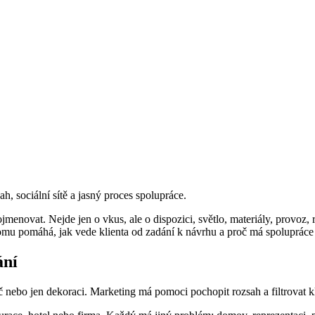
h, sociální sítě a jasný proces spolupráce.
ojmenovat. Nejde jen o vkus, ale o dispozici, světlo, materiály, provoz,
lí, komu pomáhá, jak vede klienta od zadání k návrhu a proč má spolupr
ání
 klíč nebo jen dekoraci. Marketing má pomoci pochopit rozsah a filtrovat 