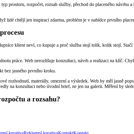
it typ prostoru, rozpočet, rozsah služby, přechod do placeného návrhu a 
dyž lidé chtějí jen inspiraci zdarma, problém je v nabídce prvního pla
 procesu
lupráce klient neví, co kupuje a proč služba stojí tolik, kolik stojí. Sta
hodnotu práce. Web nerozlišuje konzultaci, návrh a realizaci na klíč. C
kt bez jasného prvního kroku.
hové rozhodnutí, materiály, omezení a výsledek. Web by měl jasně popsa
vedly na konzultaci nebo úvodní brief, ne jen na galerii. Měření by sled
 rozpočtu a rozsahu?
mní kreativa
Reklamní kreativa
Kontakt
Kontakt