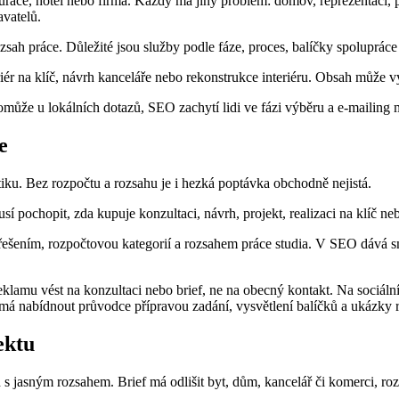
aurace, hotel nebo firma. Každý má jiný problém: domov, reprezentaci, 
avatelů.
rozsah práce. Důležité jsou služby podle fáze, proces, balíčky spoluprác
iér na klíč, návrh kanceláře nebo rekonstrukce interiéru. Obsah může vysv
může u lokálních dotazů, SEO zachytí lidi ve fázi výběru a e-mailing můž
e
tiku. Bez rozpočtu a rozsahu je i hezká poptávka obchodně nejistá.
sí pochopit, zda kupuje konzultaci, návrh, projekt, realizaci na klíč n
šením, rozpočtovou kategorií a rozsahem práce studia. V SEO dává smysl 
klamu vést na konzultaci nebo brief, ne na obecný kontakt. Na sociálníc
á nabídnout průvodce přípravou zadání, vysvětlení balíčků a ukázky r
ektu
s jasným rozsahem. Brief má odlišit byt, dům, kancelář či komerci, rozp