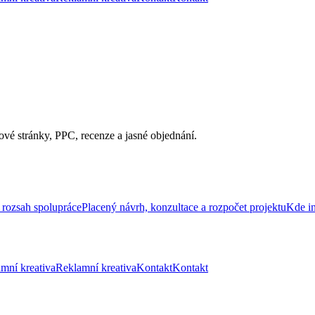
vé stránky, PPC, recenze a jasné objednání.
ý rozsah spolupráce
Placený návrh, konzultace a rozpočet projektu
Kde in
mní kreativa
Reklamní kreativa
Kontakt
Kontakt