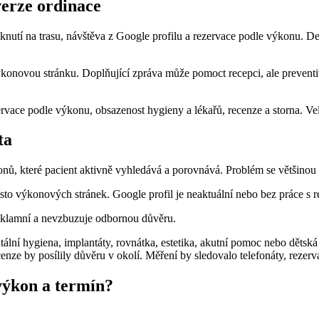
verze ordinace
liknutí na trasu, návštěva z Google profilu a rezervace podle výkonu. D
výkonovou stránku. Doplňující zpráva může pomoct recepci, ale preventi
ervace podle výkonu, obsazenost hygieny a lékařů, recenze a storna. V
ta
nů, které pacient aktivně vyhledává a porovnává. Problém se většinou 
sto výkonových stránek. Google profil je neaktuální nebo bez práce s
reklamní a nevzbuzuje odbornou důvěru.
ní hygiena, implantáty, rovnátka, estetika, akutní pomoc nebo dětská 
nze by posílily důvěru v okolí. Měření by sledovalo telefonáty, rezerv
výkon a termín?