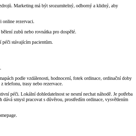
 zdrojů. Marketing má být srozumitelný, odborný a klidný, aby
 online rezervaci.
, bělení zubů nebo rovnátka pro dospělé.
í péči stávajícím pacientům.
.
 mapách podle vzdálenosti, hodnocení, fotek ordinace, ordinační doby
z telefonu, trasy nebo rezervace.
tivní péči. Lokální dohledatelnost se nesmí nechat náhodě. Je potřeba
ch dává smysl pracovat s důvěrou, prostředím ordinace, vysvětlením
homepage.