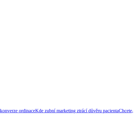
í konverze ordinace
Kde zubní marketing ztrácí důvěru pacienta
Chcete,