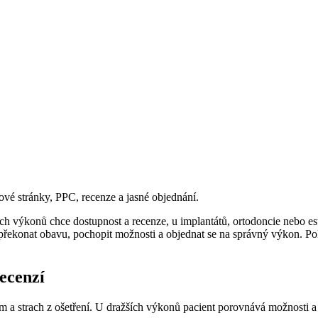
vé stránky, PPC, recenze a jasné objednání.
h výkonů chce dostupnost a recenze, u implantátů, ortodoncie nebo est
řekonat obavu, pochopit možnosti a objednat se na správný výkon. Poku
recenzí
ým a strach z ošetření. U dražších výkonů pacient porovnává možnosti a