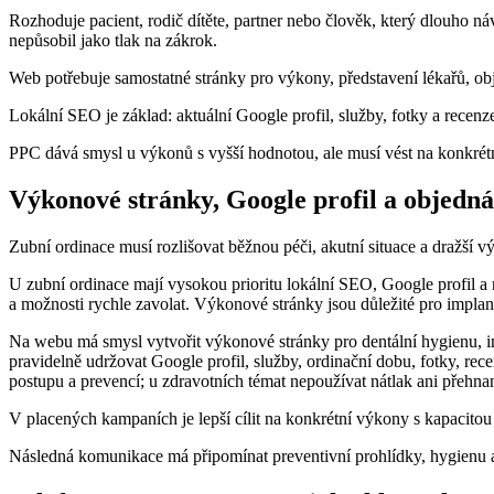
Rozhoduje pacient, rodič dítěte, partner nebo člověk, který dlouho n
nepůsobil jako tlak na zákrok.
Web potřebuje samostatné stránky pro výkony, představení lékařů, obje
Lokální SEO je základ: aktuální Google profil, služby, fotky a recenz
PPC dává smysl u výkonů s vyšší hodnotou, ale musí vést na konkrétní
Výkonové stránky, Google profil a objedná
Zubní ordinace musí rozlišovat běžnou péči, akutní situace a dražší v
U zubní ordinace mají vysokou prioritu lokální SEO, Google profil a 
a možnosti rychle zavolat. Výkonové stránky jsou důležité pro implan
Na webu má smysl vytvořit výkonové stránky pro dentální hygienu, impl
pravidelně udržovat Google profil, služby, ordinační dobu, fotky, re
postupu a prevencí; u zdravotních témat nepoužívat nátlak ani přehnan
V placených kampaních je lepší cílit na konkrétní výkony s kapacito
Následná komunikace má připomínat preventivní prohlídky, hygienu a 