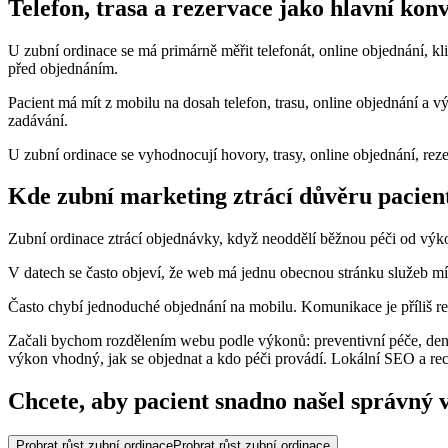
Telefon, trasa a rezervace jako hlavní kon
U zubní ordinace se má primárně měřit telefonát, online objednání, k
před objednáním.
Pacient má mít z mobilu na dosah telefon, trasu, online objednání a 
zadávání.
U zubní ordinace se vyhodnocují hovory, trasy, online objednání, rez
Kde zubní marketing ztrácí důvěru pacien
Zubní ordinace ztrácí objednávky, když neoddělí běžnou péči od výko
V datech se často objeví, že web má jednu obecnou stránku služeb mí
Často chybí jednoduché objednání na mobilu. Komunikace je příliš 
Začali bychom rozdělením webu podle výkonů: preventivní péče, dentál
výkon vhodný, jak se objednat a kdo péči provádí. Lokální SEO a rece
Chcete, aby pacient snadno našel správný 
Probrat růst zubní ordinace
Probrat růst zubní ordinace