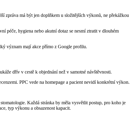
elší zpráva má být jen doplňkem u složitějších výkonů, ne překážkou
vní péče, hygiena nebo akutní dotaz se nesmí ztratit v dlouhém
elký význam mají akce přímo z Google profilu.
ukáže dřív v cestě k objednání než v samotné návštěvnosti.
 recenzemi. PPC vede na homepage a pacient nevidí konkrétní výkon.
stomatologie. Každá stránka by měla vysvětlit postup, pro koho je
ace, typ výkonu a obsazenost kapacit.