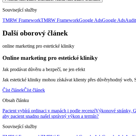
Související služby
TMRW Framework
TMRW Framework
Google Ads
Google Ads
Audi
Další oborový článek
online marketing pro estetické kliniky
Online marketing pro estetické kliniky
Jak prodávat důvěru a bezpečí, ne jen efekt
Jak estetické kliniky mohou získávat klienty přes důvěryhodný web,
Číst článek
Číst článek
Obsah článku
Pacient vybírá ordinaci v mapách i podle recenzí
Výkonové stránky, Go
aby pacient snadno našel správný výkon a termín?
Související služby