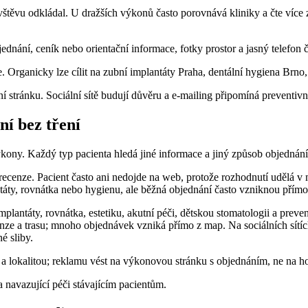
ávštěvu odkládal. U dražších výkonů často porovnává kliniky a čte více
dnání, ceník nebo orientační informace, fotky prostor a jasný telefon či
e. Organicky lze cílit na zubní implantáty Praha, dentální hygiena Brno
 stránku. Sociální sítě budují důvěru a e-mailing připomíná preventivn
ní bez tření
ýkony. Každý typ pacienta hledá jiné informace a jiný způsob objednání
recenze. Pacient často ani nedojde na web, protože rozhodnutí udělá v
táty, rovnátka nebo hygienu, ale běžná objednání často vzniknou přímo 
antáty, rovnátka, estetiku, akutní péči, dětskou stomatologii a preven
cenze a trasu; mnoho objednávek vzniká přímo z map. Na sociálních sítí
é sliby.
u a lokalitou; reklamu vést na výkonovou stránku s objednáním, ne na 
navazující péči stávajícím pacientům.