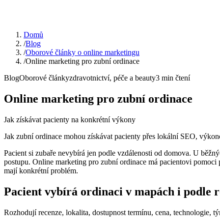
Domů
/
Blog
/
Oborové články o online marketingu
/
Online marketing pro zubní ordinace
Blog
Oborové články
zdravotnictví, péče a beauty
3
min čtení
Online marketing pro zubní ordinace
Jak získávat pacienty na konkrétní výkony
Jak zubní ordinace mohou získávat pacienty přes lokální SEO, výkono
Pacient si zubaře nevybírá jen podle vzdálenosti od domova. U běžnýc
postupu. Online marketing pro zubní ordinace má pacientovi pomoci p
mají konkrétní problém.
Pacient vybírá ordinaci v mapách i podle 
Rozhodují recenze, lokalita, dostupnost termínu, cena, technologie, t