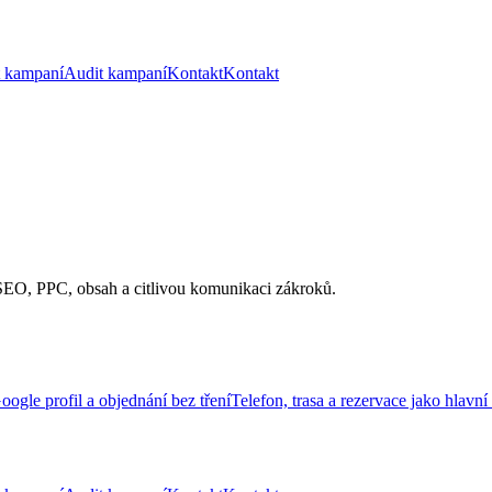
t kampaní
Audit kampaní
Kontakt
Kontakt
 SEO, PPC, obsah a citlivou komunikaci zákroků.
ogle profil a objednání bez tření
Telefon, trasa a rezervace jako hlavn