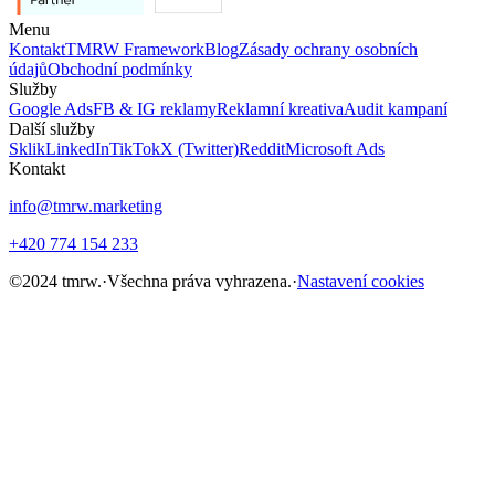
Menu
Kontakt
TMRW Framework
Blog
Zásady ochrany osobních
údajů
Obchodní podmínky
Služby
Google Ads
FB & IG reklamy
Reklamní kreativa
Audit kampaní
Další služby
Sklik
LinkedIn
TikTok
X (Twitter)
Reddit
Microsoft Ads
Kontakt
info@tmrw.marketing
+420 774 154 233
©
2024
tmrw.
·
Všechna práva vyhrazena.
·
Nastavení cookies