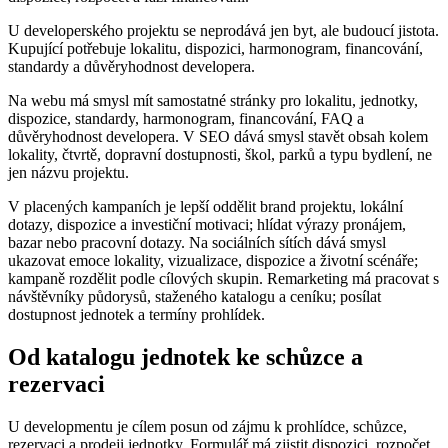
U developerského projektu se neprodává jen byt, ale budoucí jistota.
Kupující potřebuje lokalitu, dispozici, harmonogram, financování,
standardy a důvěryhodnost developera.
Na webu má smysl mít samostatné stránky pro lokalitu, jednotky,
dispozice, standardy, harmonogram, financování, FAQ a
důvěryhodnost developera. V SEO dává smysl stavět obsah kolem
lokality, čtvrtě, dopravní dostupnosti, škol, parků a typu bydlení, ne
jen názvu projektu.
V placených kampaních je lepší oddělit brand projektu, lokální
dotazy, dispozice a investiční motivaci; hlídat výrazy pronájem,
bazar nebo pracovní dotazy. Na sociálních sítích dává smysl
ukazovat emoce lokality, vizualizace, dispozice a životní scénáře;
kampaně rozdělit podle cílových skupin. Remarketing má pracovat s
návštěvníky půdorysů, staženého katalogu a ceníku; posílat
dostupnost jednotek a termíny prohlídek.
Od katalogu jednotek ke schůzce a
rezervaci
U developmentu je cílem posun od zájmu k prohlídce, schůzce,
rezervaci a prodeji jednotky. Formulář má zjistit dispozici, rozpočet,