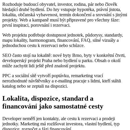
Rozhoduje budoucí obyvatel, investor, rodina, pár nebo člověk
hledající druhé bydlení. Do hry vstupuje hypotéka, právní jistota,
lokalita, občanská vybavenost, termín dokončení a srovnání s jinými
projekty. Web a kampaně musí být připravené pro všechny fáze:
první inspiraci, porovnání i rezervaci.
Web projektu potřebuje dostupnost jednotek, půdorysy, standardy,
mapu lokality, harmonogram, financování, FAQ, silné vizuály a
jednoduchou cestu k rezervaci nebo schůzce.
SEO často stojí na lokalitě: nové byty Brno, byty v konkrétní čtvrti,
developerský projekt Praha nebo bydlení u parku. Obsah o okolí
může zachytit lidi ještě před znalostí projektu.
PPC a sociální sítě vytvoří poptávku, remarketing vrací
nerozhodnuté návštěvníky a e-mailing pracuje s lidmi, kteří stáhli
katalog nebo se zeptali na dispozici.
Lokalita, dispozice, standard a
financování jako samostatné cesty
Developer neměří jen kontakty, ale cestu k rezervaci a prodeji
jednotky. Marketing má rozlišovat investora, vlastní bydlení, typ
dispozice, rozpočet a fázi financování.