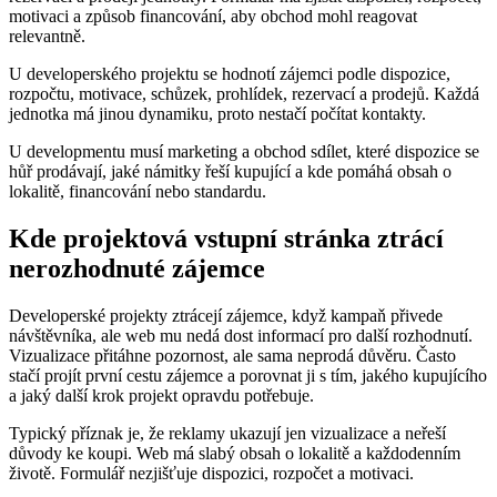
motivaci a způsob financování, aby obchod mohl reagovat
relevantně.
U developerského projektu se hodnotí zájemci podle dispozice,
rozpočtu, motivace, schůzek, prohlídek, rezervací a prodejů. Každá
jednotka má jinou dynamiku, proto nestačí počítat kontakty.
U developmentu musí marketing a obchod sdílet, které dispozice se
hůř prodávají, jaké námitky řeší kupující a kde pomáhá obsah o
lokalitě, financování nebo standardu.
Kde projektová vstupní stránka ztrácí
nerozhodnuté zájemce
Developerské projekty ztrácejí zájemce, když kampaň přivede
návštěvníka, ale web mu nedá dost informací pro další rozhodnutí.
Vizualizace přitáhne pozornost, ale sama neprodá důvěru. Často
stačí projít první cestu zájemce a porovnat ji s tím, jakého kupujícího
a jaký další krok projekt opravdu potřebuje.
Typický příznak je, že reklamy ukazují jen vizualizace a neřeší
důvody ke koupi. Web má slabý obsah o lokalitě a každodenním
životě. Formulář nezjišťuje dispozici, rozpočet a motivaci.