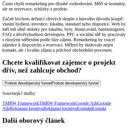
Často chybí remarketing pro dlouhé rozhodování. Měří se kontakty,
ale ne rezervace, schůzky a prodeje.
Začali bychom definicí cílových skupin a hlavního důvodu koupě:
vlastní bydlení, investice, lokalita, standard nebo dispozice. Web by
měl mít silné stránky pro lokalitu, byty, financování, harmonogram,
FAQ a důvěryhodnost developera. PPC a sociální sítě by pracovaly
s různými sděleními podle fáze zájmu. Remarketing by vracel
zájemce k dispozicím a rezervaci. Měření by sledovalo nejen
kontakt, ale i kvalitu zájmu a průchod obchodním procesem.
Chcete kvalifikovat zájemce o projekt
dřív, než zahlcuje obchod?
Probrat developerský funnel
Probrat developerský funnel
Související služby
TMRW Framework
TMRW Framework
Google Ads
Google
Ads
Reklamní kreativa
Reklamní kreativa
Kontakt
Kontakt
Další oborový článek