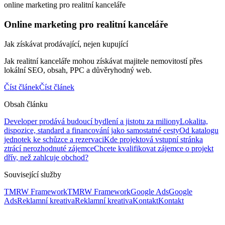
online marketing pro realitní kanceláře
Online marketing pro realitní kanceláře
Jak získávat prodávající, nejen kupující
Jak realitní kanceláře mohou získávat majitele nemovitostí přes
lokální SEO, obsah, PPC a důvěryhodný web.
Číst článek
Číst článek
Obsah článku
Developer prodává budoucí bydlení a jistotu za miliony
Lokalita,
dispozice, standard a financování jako samostatné cesty
Od katalogu
jednotek ke schůzce a rezervaci
Kde projektová vstupní stránka
ztrácí nerozhodnuté zájemce
Chcete kvalifikovat zájemce o projekt
dřív, než zahlcuje obchod?
Související služby
TMRW Framework
TMRW Framework
Google Ads
Google
Ads
Reklamní kreativa
Reklamní kreativa
Kontakt
Kontakt