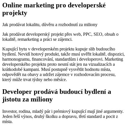
Online marketing pro developerské
projekty
Jak prodávat lokalitu, důvěru a rozhodnutí za miliony
Jak prodávat developerský projekt přes web, PPC, SEO, obsah o
lokalitě, remarketing a práci se zájemci.
Kupující bytu v developerském projektu kupuje slib budoucího
bydlení. Nevidí hotový produkt, takže musí uvěřit lokalitě, dispozici,
harmonogramu, financování, standardům i developerovi. Marketing
developerského projektu proto nesmí stát jen na vizualizacích a
krátkodobé kampani. Musí postupně vysvětlit hodnotu místa,
odpovědět na obavy a udržet zájemce v rozhodovacím procesu,
který může trvat týdny nebo měsíce.
Developer prodává budoucí bydlení a
jistotu za miliony
Investor, rodina, mladý pár i prémiový kupující mají jiné argumenty.
Jeden řeší výnos, druhý školku a dopravu, třetí standard a pocit z
místa.