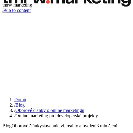
tmrw marketing
Skip to content
Domů
/
Blog
/
Oborové články o online marketingu
/
Online marketing pro developerské projekty
Blog
Oborové články
stavebnictví, reality a bydlení
3
min čtení