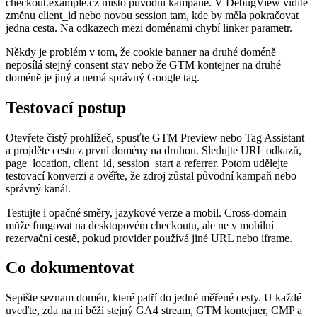
checkout.example.cz místo původní kampaně. V DebugView vidíte
změnu client_id nebo novou session tam, kde by měla pokračovat
jedna cesta. Na odkazech mezi doménami chybí linker parametr.
Někdy je problém v tom, že cookie banner na druhé doméně
neposílá stejný consent stav nebo že GTM kontejner na druhé
doméně je jiný a nemá správný Google tag.
Testovací postup
Otevřete čistý prohlížeč, spusťte GTM Preview nebo Tag Assistant
a projděte cestu z první domény na druhou. Sledujte URL odkazů,
page_location, client_id, session_start a referrer. Potom udělejte
testovací konverzi a ověřte, že zdroj zůstal původní kampaň nebo
správný kanál.
Testujte i opačné směry, jazykové verze a mobil. Cross-domain
může fungovat na desktopovém checkoutu, ale ne v mobilní
rezervační cestě, pokud provider používá jiné URL nebo iframe.
Co dokumentovat
Sepište seznam domén, které patří do jedné měřené cesty. U každé
uveďte, zda na ní běží stejný GA4 stream, GTM kontejner, CMP a