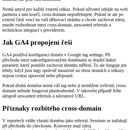
Nemá smysl pro každý externí odkaz. Pokud uživatel odejde na web
partnera a tam končí, cross-domain nepotřebujete. Pokud se ale po
externí části vrací na vaši děkovací stránku a chcete zachovat zdroj,
musíte rozhodnout mezi cross-domain, unwanted referrals a
technickou integrací s providerem.
Jak GA4 propojení řeší
GA4 používá konfiguraci domén v Google tag settings. Při
přechodu mezi nakonfigurovanými doménami se doplní linker
parametr, který pomůže zachovat identitu měření. To ale funguje jen
tehdy, když jsou tagy správně nasazené na obou stranách a odkazy
nejsou cestou upravené nebo přepsané.
Pokud druhá doména nemá váš tag nebo ji nemůžete ovlivnit, cross-
domain nebude fungovat plnohodnotně. V takovém případě řešte
alespoň unwanted referrals a návratové URL.
Příznaky rozbitého cross-domain
V reportech vidíte vlastní doménu jako referral. Sessions se nafukují
při přechodu do checkoutu. Konverze mají zdroj