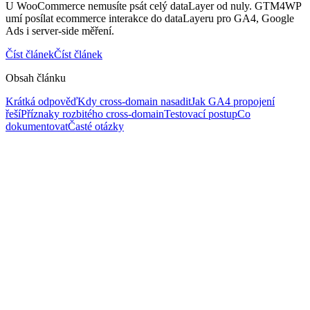
U WooCommerce nemusíte psát celý dataLayer od nuly. GTM4WP
umí posílat ecommerce interakce do dataLayeru pro GA4, Google
Ads i server-side měření.
Číst článek
Číst článek
Obsah článku
Krátká odpověď
Kdy cross-domain nasadit
Jak GA4 propojení
řeší
Příznaky rozbitého cross-domain
Testovací postup
Co
dokumentovat
Časté otázky