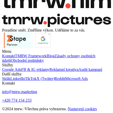
Poradíme směr. Změříme výkon. Uděláme to za vás.
Menu
Kontakt
TMRW Framework
Blog
Zásady ochrany osobních
údajů
Obchodní podmínky
Služby
Google Ads
FB & IG reklamy
Reklamní kreativa
Audit kampaní
Další služby
Sklik
LinkedIn
TikTok
X (Twitter)
Reddit
Microsoft Ads
Kontakt
info@tmrw.marketing
+420 774 154 233
©
2024
tmrw.
·
Všechna práva vyhrazena.
·
Nastavení cookies