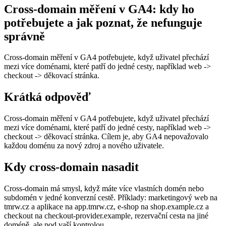
Cross-domain měření v GA4: kdy ho
potřebujete a jak poznat, že nefunguje
správně
Cross-domain měření v GA4 potřebujete, když uživatel přechází
mezi více doménami, které patří do jedné cesty, například web ->
checkout -> děkovací stránka.
Krátká odpověď
Cross-domain měření v GA4 potřebujete, když uživatel přechází
mezi více doménami, které patří do jedné cesty, například web ->
checkout -> děkovací stránka. Cílem je, aby GA4 nepovažovalo
každou doménu za nový zdroj a nového uživatele.
Kdy cross-domain nasadit
Cross-domain má smysl, když máte více vlastních domén nebo
subdomén v jedné konverzní cestě. Příklady: marketingový web na
tmrw.cz a aplikace na app.tmrw.cz, e-shop na shop.example.cz a
checkout na checkout-provider.example, rezervační cesta na jiné
doméně, ale pod vaší kontrolou.