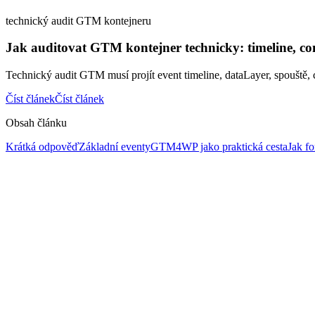
technický audit GTM kontejneru
Jak auditovat GTM kontejner technicky: timeline, co
Technický audit GTM musí projít event timeline, dataLayer, spouště, c
Číst článek
Číst článek
Obsah článku
Krátká odpověď
Základní eventy
GTM4WP jako praktická cesta
Jak f