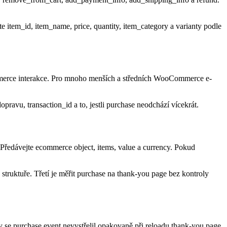
 item_id, item_name, price, quantity, item_category a varianty podle
erce interakce. Pro mnoho menších a středních WooCommerce e-
ravu, transaction_id a to, jestli purchase neodchází vícekrát.
ředávejte ecommerce object, items, value a currency. Pokud
truktuře. Třetí je měřit purchase na thank-you page bez kontroly
aby se purchase event nevystřelil opakovaně při reloadu thank-you page