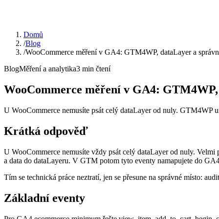
Domů
/
Blog
/
WooCommerce měření v GA4: GTM4WP, dataLayer a správné 
Blog
Měření a analytika
3
min čtení
WooCommerce měření v GA4: GTM4WP, dat
U WooCommerce nemusíte psát celý dataLayer od nuly. GTM4WP umí 
Krátká odpověď
U WooCommerce nemusíte vždy psát celý dataLayer od nuly. Velmi p
a data do dataLayeru. V GTM potom tyto eventy namapujete do GA4
Tím se technická práce neztratí, jen se přesune na správné místo: a
Základní eventy
Pro GA4 ecommerce minimum řešte view_item, add_to_cart, begin_che