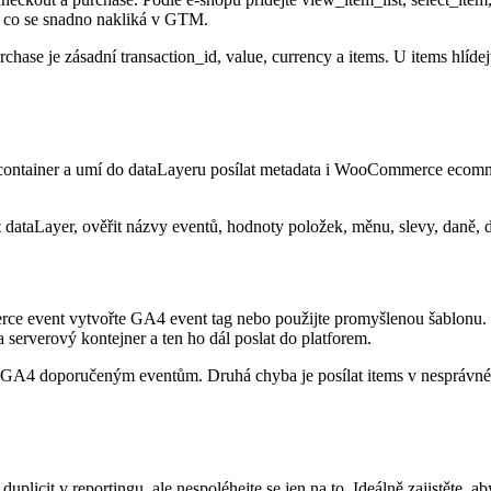
, co se snadno nakliká v GTM.
 je zásadní transaction_id, value, currency a items. U items hlídejte
ntainer a umí do dataLayeru posílat metadata i WooCommerce ecomm
dataLayer, ověřit názvy eventů, hodnoty položek, měnu, slevy, daně, dop
e event vytvořte GA4 event tag nebo použijte promyšlenou šablonu. P
rverový kontejner a ten ho dál poslat do platforem.
t GA4 doporučeným eventům. Druhá chyba je posílat items v nesprávné s
plicit v reportingu, ale nespoléhejte se jen na to. Ideálně zajistěte, 