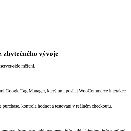
zbytečného vývoje
erver-side měření.
omi Google Tag Manager, který umí posílat WooCommerce interakce
e purchase, kontrola hodnot a testování v reálném checkoutu.
, remove_from_cart, add_payment_info, add_shipping_info a refund.