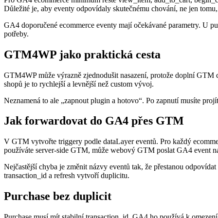
Důležité je, aby eventy odpovídaly skutečnému chování, ne jen tomu
GA4 doporučené ecommerce eventy mají očekávané parametry. U purchase
potřeby.
GTM4WP jako praktická cesta
GTM4WP může výrazně zjednodušit nasazení, protože doplní GTM co
shopů je to rychlejší a levnější než custom vývoj.
Neznamená to ale „zapnout plugin a hotovo“. Po zapnutí musíte projít 
Jak forwardovat do GA4 přes GTM
V GTM vytvořte triggery podle dataLayer eventů. Pro každý ecommerc
používáte server-side GTM, může webový GTM poslat GA4 event na se
Nejčastější chyba je změnit názvy eventů tak, že přestanou odpovída
transaction_id a refresh vytvoří duplicitu.
Purchase bez duplicit
Purchase musí mít stabilní transaction_id. GA4 ho používá k omezení du