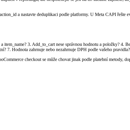
nsaction_id a nastavte deduplikaci podle platformy. U Meta CAPI řešte 
d a item_name? 3. Add_to_cart nese správnou hodnotu a položky? 4. 
ní? 7. Hodnota zahrnuje nebo nezahrnuje DPH podle vašeho pravidla? 
 WooCommerce checkout se může chovat jinak podle platební metody, do