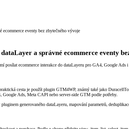
ecommerce eventy bez zbytečného vývoje
aLayer a správné ecommerce eventy bez 
posílat ecommerce interakce do dataLayeru pro GA4, Google Ads i s
raktická cesta je použít plugin GTM4WP, známý také jako DuracellT
, Google Ads, Meta CAPI nebo server-side GTM podle potřeby.
udit pluginem generovaného dataLayeru, mapování parametrů, deduplikac
ckout a purchase. Podle e-shopu přidejte view_item_list, select_item