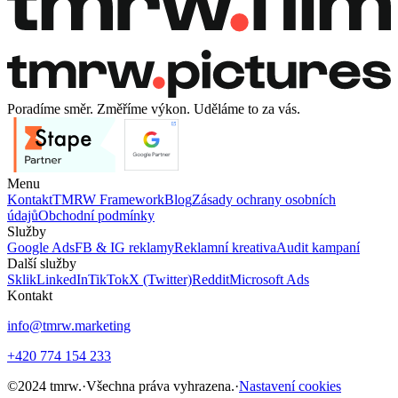
Poradíme směr. Změříme výkon. Uděláme to za vás.
Menu
Kontakt
TMRW Framework
Blog
Zásady ochrany osobních
údajů
Obchodní podmínky
Služby
Google Ads
FB & IG reklamy
Reklamní kreativa
Audit kampaní
Další služby
Sklik
LinkedIn
TikTok
X (Twitter)
Reddit
Microsoft Ads
Kontakt
info@tmrw.marketing
+420 774 154 233
©
2024
tmrw.
·
Všechna práva vyhrazena.
·
Nastavení cookies