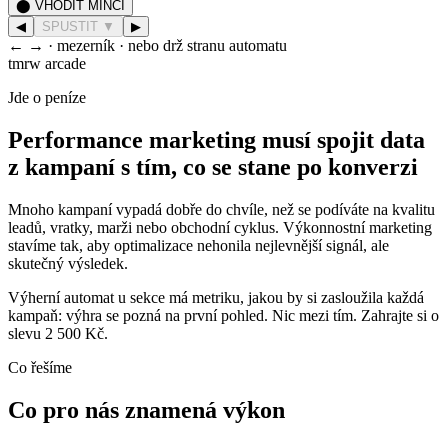
⬤ VHODIT MINCI
◀
SPUSTIT ▼
▶
← → · mezerník · nebo drž stranu automatu
tmrw arcade
Jde o peníze
Performance marketing musí spojit data
z kampaní s tím, co se stane po konverzi
Mnoho kampaní vypadá dobře do chvíle, než se podíváte na kvalitu
leadů, vratky, marži nebo obchodní cyklus. Výkonnostní marketing
stavíme tak, aby optimalizace nehonila nejlevnější signál, ale
skutečný výsledek.
Výherní automat u sekce má metriku, jakou by si zasloužila každá
kampaň: výhra se pozná na první pohled. Nic mezi tím. Zahrajte si o
slevu 2 500 Kč.
Co řešíme
Co pro nás znamená výkon