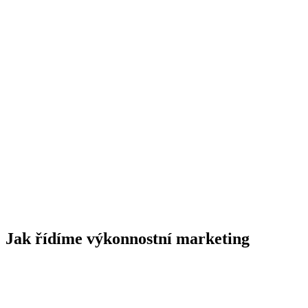
chcete růst podle reálného zisku, ne jen podle
reklamních metrik
máte obchodní data, CRM, e-shop nebo alespoň
zpětnou vazbu ke kvalitě leadů
potřebujete rozhodnout, co škálovat, co opravit a co
vypnout
nechcete sdílet obchodní realitu, marži nebo kvalitu
poptávek
stačí vám report návštěvnosti bez rozhodnutí, co změnit
čekáte růst bez testování nabídky, kanálů a měření
Jak řídíme výkonnostní marketing