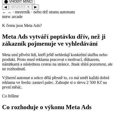
⬤ VHODIT MINCI
◀
SPUSTIT ▼
▶
← → · mezerník · nebo drž stranu automatu
tmrw arcade
K čemu jsou Meta Ads?
Meta Ads vytváří poptávku dřív, než ji
zákazník pojmenuje ve vyhledávání
Meta umí přivést lidi, kteří ještě nehledají konkrétní službu nebo
produkt. Proto musí reklama pracovat s motivací, důkazem,
námitkami a následnou cestou na stránce. Jinak sbírá pozornost, ale
ne rozhodnutí.
Výherní automat u sekce dělá přesně to, co má umět každá dobrá
reklama ve feedu: zastaví palec. Zahrajte si o slevu 2 500 Kč na
první měsíc.
Co řešíme
Co rozhoduje o výkonu Meta Ads