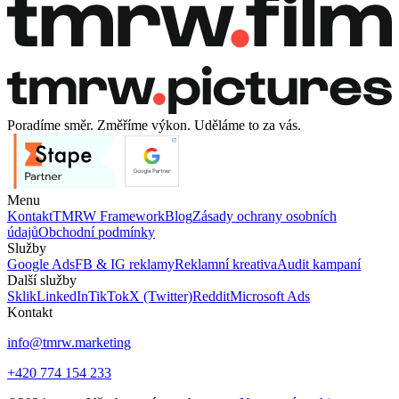
Poradíme směr. Změříme výkon. Uděláme to za vás.
Menu
Kontakt
TMRW Framework
Blog
Zásady ochrany osobních
údajů
Obchodní podmínky
Služby
Google Ads
FB & IG reklamy
Reklamní kreativa
Audit kampaní
Další služby
Sklik
LinkedIn
TikTok
X (Twitter)
Reddit
Microsoft Ads
Kontakt
info@tmrw.marketing
+420 774 154 233