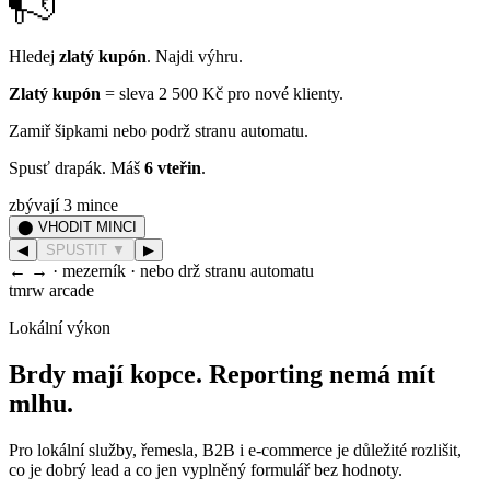
Hledej
zlatý kupón
. Najdi výhru.
Zlatý kupón
= sleva 2 500 Kč pro nové klienty.
Zamiř šipkami nebo podrž stranu automatu.
Spusť drapák. Máš
6 vteřin
.
zbývají 3 mince
⬤ VHODIT MINCI
◀
SPUSTIT ▼
▶
← → · mezerník · nebo drž stranu automatu
tmrw arcade
Lokální výkon
Brdy mají kopce. Reporting nemá mít
mlhu.
Pro lokální služby, řemesla, B2B i e-commerce je důležité rozlišit,
co je dobrý lead a co jen vyplněný formulář bez hodnoty.