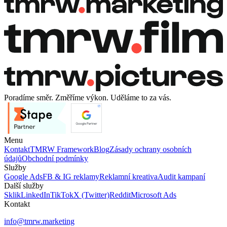
Rezervovat hovor
Rezervovat hovor
Poradíme směr. Změříme výkon. Uděláme to za vás.
Menu
Kontakt
TMRW Framework
Blog
Zásady ochrany osobních
údajů
Obchodní podmínky
Služby
Google Ads
FB & IG reklamy
Reklamní kreativa
Audit kampaní
Další služby
Sklik
LinkedIn
TikTok
X (Twitter)
Reddit
Microsoft Ads
Kontakt
info@tmrw.marketing