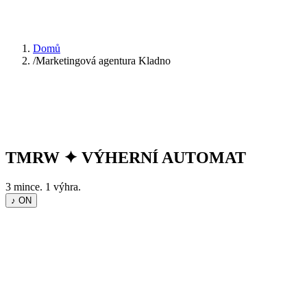
Domů
/
Marketingová agentura Kladno
TMRW
✦
VÝHERNÍ AUTOMAT
3 mince. 1 výhra.
♪ ON