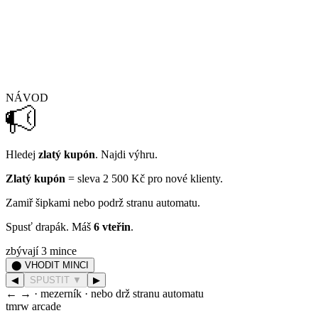
NÁVOD
Hledej
zlatý kupón
. Najdi výhru.
Zlatý kupón
= sleva 2 500 Kč pro nové klienty.
Zamiř šipkami nebo podrž stranu automatu.
Spusť drapák. Máš
6 vteřin
.
zbývají 3 mince
⬤ VHODIT MINCI
◀
SPUSTIT ▼
▶
← → · mezerník · nebo drž stranu automatu
tmrw arcade