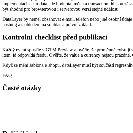
implementaci s cart data, ale hodnota, měna a transaction_id jsou zá
být shodné pro browserovou i serverovou verzi stejné události.
DataLayer by neměl obsahovat e-mail, telefon nebo jiné osobní údaje
hashing a s ohledem na souhlas a právní základ.
Kontrolní checklist před publikací
Každý event spusťte v GTM Preview a ověřte, že proměnné existují ve c
item_id odpovídá feedu. Ověřte, že value a currency nejsou prázdné. 
Když se mění šablona e-shopu, dataLayer musí být součástí regresního 
FAQ
Časté otázky