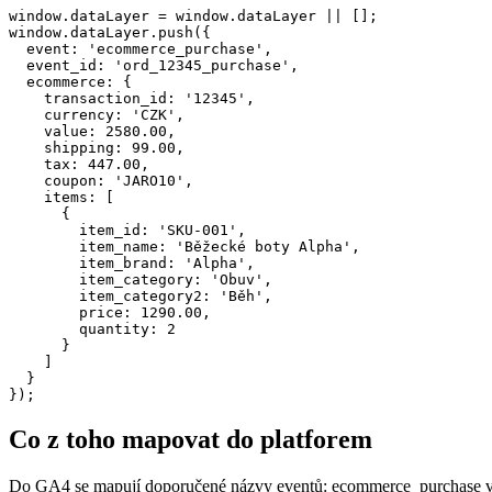
window.dataLayer = window.dataLayer || [];

window.dataLayer.push({

  event: 'ecommerce_purchase',

  event_id: 'ord_12345_purchase',

  ecommerce: {

    transaction_id: '12345',

    currency: 'CZK',

    value: 2580.00,

    shipping: 99.00,

    tax: 447.00,

    coupon: 'JARO10',

    items: [

      {

        item_id: 'SKU-001',

        item_name: 'Běžecké boty Alpha',

        item_brand: 'Alpha',

        item_category: 'Obuv',

        item_category2: 'Běh',

        price: 1290.00,

        quantity: 2

      }

    ]

  }

});
Co z toho mapovat do platforem
Do GA4 se mapují doporučené názvy eventů: ecommerce_purchase v d