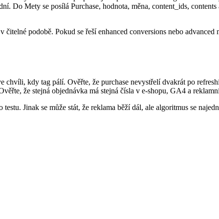
sadní. Do Mety se posílá Purchase, hodnota, měna, content_ids, content
 v čitelné podobě. Pokud se řeší enhanced conversions nebo advanced 
hvíli, kdy tag pálí. Ověřte, že purchase nevystřelí dvakrát po refreshi 
Ověřte, že stejná objednávka má stejná čísla v e-shopu, GA4 a reklamn
testu. Jinak se může stát, že reklama běží dál, ale algoritmus se naje