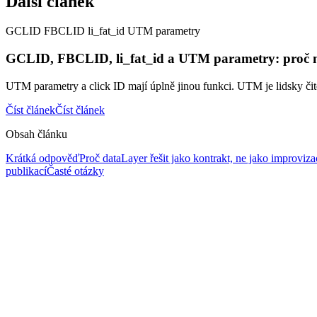
Další článek
GCLID FBCLID li_fat_id UTM parametry
GCLID, FBCLID, li_fat_id a UTM parametry: proč nejs
UTM parametry a click ID mají úplně jinou funkci. UTM je lidsky čite
Číst článek
Číst článek
Obsah článku
Krátká odpověď
Proč dataLayer řešit jako kontrakt, ne jako improviza
publikací
Časté otázky