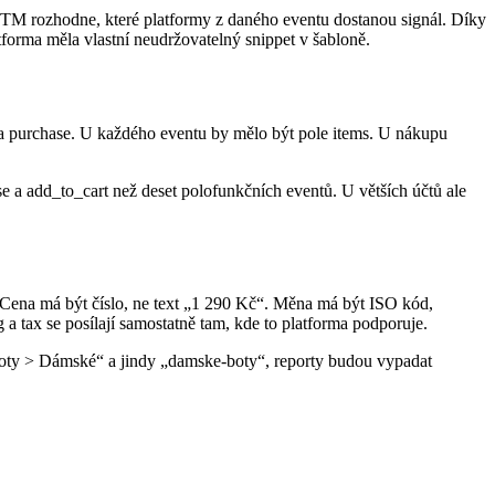
M rozhodne, které platformy z daného eventu dostanou signál. Díky
orma měla vlastní neudržovatelný snippet v šabloně.
 a purchase. U každého eventu by mělo být pole items. U nákupu
e a add_to_cart než deset polofunkčních eventů. U větších účtů ale
. Cena má být číslo, ne text „1 290 Kč“. Měna má být ISO kód,
tax se posílají samostatně tam, kde to platforma podporuje.
„Boty > Dámské“ a jindy „damske-boty“, reporty budou vypadat