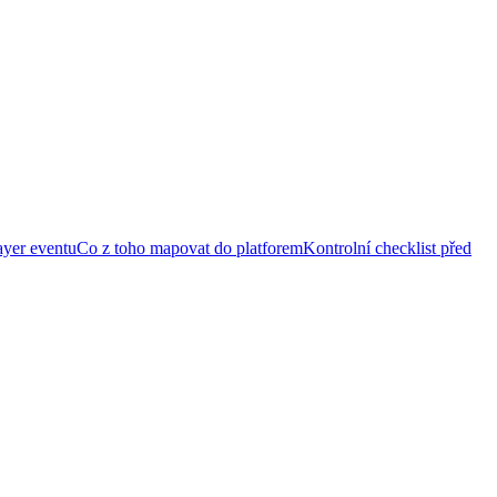
ayer eventu
Co z toho mapovat do platforem
Kontrolní checklist před