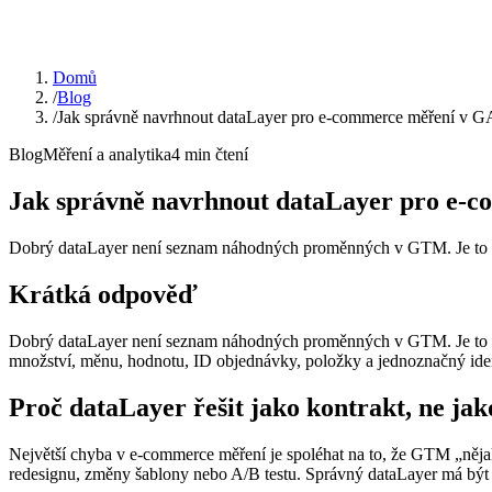
Domů
/
Blog
/
Jak správně navrhnout dataLayer pro e-commerce měření v 
Blog
Měření a analytika
4
min čtení
Jak správně navrhnout dataLayer pro e-
Dobrý dataLayer není seznam náhodných proměnných v GTM. Je to 
Krátká odpověď
Dobrý dataLayer není seznam náhodných proměnných v GTM. Je to do
množství, měnu, hodnotu, ID objednávky, položky a jednoznačný ident
Proč dataLayer řešit jako kontrakt, ne ja
Největší chyba v e-commerce měření je spoléhat na to, že GTM „něj
redesignu, změny šablony nebo A/B testu. Správný dataLayer má být n