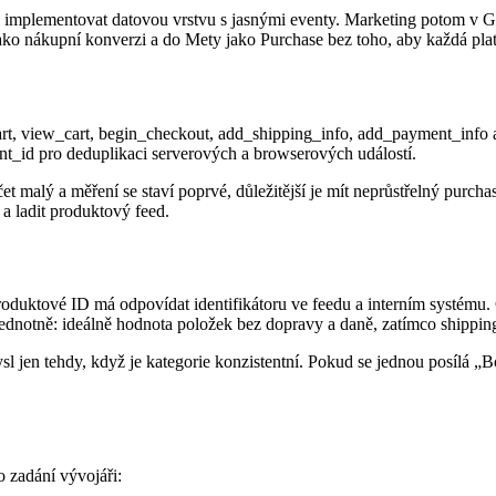
implementovat datovou vrstvu s jasnými eventy. Marketing potom v GT
ko nákupní konverzi a do Mety jako Purchase bez toho, aby každá platf
art, view_cart, begin_checkout, add_shipping_info, add_payment_info
ent_id pro deduplikaci serverových a browserových událostí.
malý a měření se staví poprvé, důležitější je mít neprůstřelný purchas
a ladit produktový feed.
roduktové ID má odpovídat identifikátoru ve feedu a interním systému
tně: ideálně hodnota položek bez dopravy a daně, zatímco shipping a 
l jen tehdy, když je kategorie konzistentní. Pokud se jednou posílá 
 zadání vývojáři: