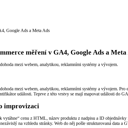
GA4, Google Ads a Meta Ads
commerce měření v GA4, Google Ads a Meta
dohoda mezi webem, analytikou, reklamními systémy a vývojem.
hoda mezi webem, analytikou, reklamními systémy a vývojem. Pro e-c
ifikátor události. Teprve z této vrstvy se mají mapovat události do 
ko improvizaci
ak vytáhne“ cenu z HTML, název produktu z nadpisu a ID objednávky z
ezávislý na vzhledu stránky. Web do něj pošle strukturovaná data a G