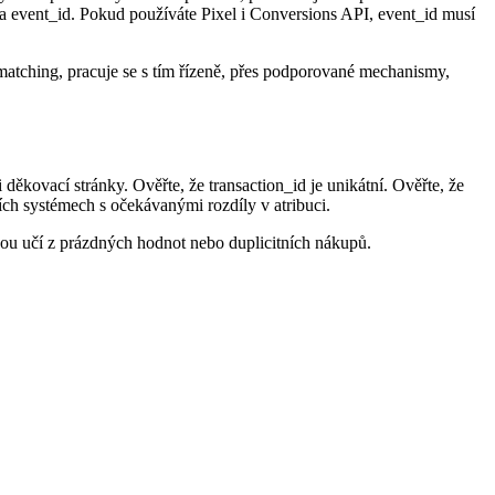
s a event_id. Pokud používáte Pixel i Conversions API, event_id musí
matching, pracuje se s tím řízeně, přes podporované mechanismy,
děkovací stránky. Ověřte, že transaction_id je unikátní. Ověřte, že
ích systémech s očekávanými rozdíly v atribuci.
dnou učí z prázdných hodnot nebo duplicitních nákupů.