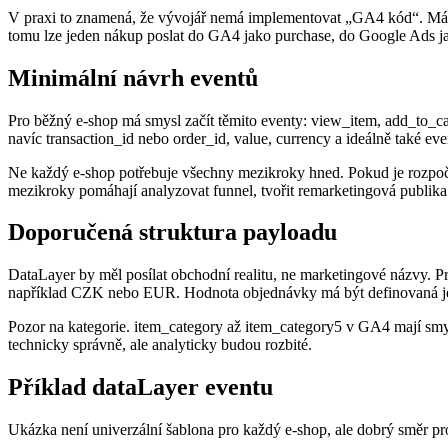
V praxi to znamená, že vývojář nemá implementovat „GA4 kód“. Má 
tomu lze jeden nákup poslat do GA4 jako purchase, do Google Ads ja
Minimální návrh eventů
Pro běžný e-shop má smysl začít těmito eventy: view_item, add_to_c
navíc transaction_id nebo order_id, value, currency a ideálně také ev
Ne každý e-shop potřebuje všechny mezikroky hned. Pokud je rozpočet 
mezikroky pomáhají analyzovat funnel, tvořit remarketingová publika 
Doporučená struktura payloadu
DataLayer by měl posílat obchodní realitu, ne marketingové názvy. P
například CZK nebo EUR. Hodnota objednávky má být definovaná jedno
Pozor na kategorie. item_category až item_category5 v GA4 mají smys
technicky správně, ale analyticky budou rozbité.
Příklad dataLayer eventu
Ukázka není univerzální šablona pro každý e-shop, ale dobrý směr pro