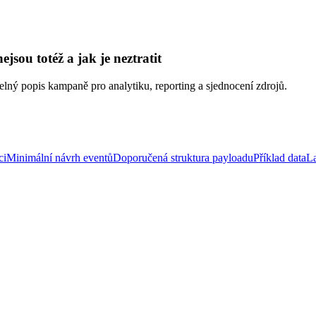
ou totéž a jak je neztratit
lný popis kampaně pro analytiku, reporting a sjednocení zdrojů.
ci
Minimální návrh eventů
Doporučená struktura payloadu
Příklad dataL