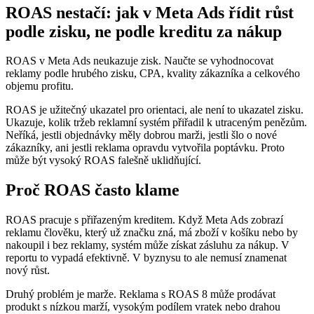
ROAS nestačí: jak v Meta Ads řídit růst
podle zisku, ne podle kreditu za nákup
ROAS v Meta Ads neukazuje zisk. Naučte se vyhodnocovat
reklamy podle hrubého zisku, CPA, kvality zákazníka a celkového
objemu profitu.
ROAS je užitečný ukazatel pro orientaci, ale není to ukazatel zisku.
Ukazuje, kolik tržeb reklamní systém přiřadil k utraceným penězům.
Neříká, jestli objednávky měly dobrou marži, jestli šlo o nové
zákazníky, ani jestli reklama opravdu vytvořila poptávku. Proto
může být vysoký ROAS falešně uklidňující.
Proč ROAS často klame
ROAS pracuje s přiřazeným kreditem. Když Meta Ads zobrazí
reklamu člověku, který už značku zná, má zboží v košíku nebo by
nakoupil i bez reklamy, systém může získat zásluhu za nákup. V
reportu to vypadá efektivně. V byznysu to ale nemusí znamenat
nový růst.
Druhý problém je marže. Reklama s ROAS 8 může prodávat
produkt s nízkou marží, vysokým podílem vratek nebo drahou