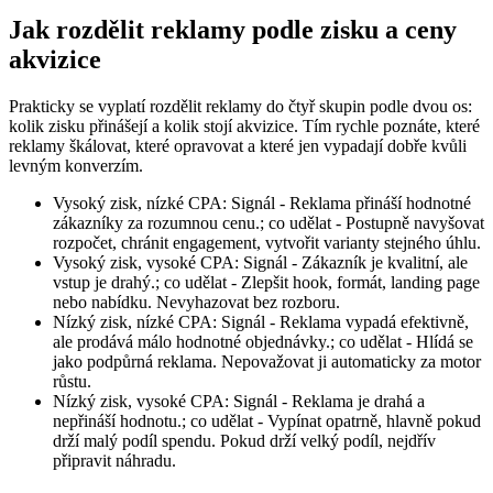
Jak rozdělit reklamy podle zisku a ceny
akvizice
Prakticky se vyplatí rozdělit reklamy do čtyř skupin podle dvou os:
kolik zisku přinášejí a kolik stojí akvizice. Tím rychle poznáte, které
reklamy škálovat, které opravovat a které jen vypadají dobře kvůli
levným konverzím.
Vysoký zisk, nízké CPA: Signál - Reklama přináší hodnotné
zákazníky za rozumnou cenu.; co udělat - Postupně navyšovat
rozpočet, chránit engagement, vytvořit varianty stejného úhlu.
Vysoký zisk, vysoké CPA: Signál - Zákazník je kvalitní, ale
vstup je drahý.; co udělat - Zlepšit hook, formát, landing page
nebo nabídku. Nevyhazovat bez rozboru.
Nízký zisk, nízké CPA: Signál - Reklama vypadá efektivně,
ale prodává málo hodnotné objednávky.; co udělat - Hlídá se
jako podpůrná reklama. Nepovažovat ji automaticky za motor
růstu.
Nízký zisk, vysoké CPA: Signál - Reklama je drahá a
nepřináší hodnotu.; co udělat - Vypínat opatrně, hlavně pokud
drží malý podíl spendu. Pokud drží velký podíl, nejdřív
připravit náhradu.