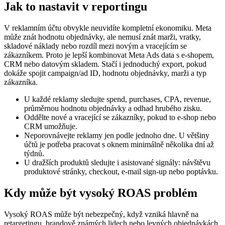
Jak to nastavit v reportingu
V reklamním účtu obvykle neuvidíte kompletní ekonomiku. Meta
může znát hodnotu objednávky, ale nemusí znát marži, vratky,
skladové náklady nebo rozdíl mezi novým a vracejícím se
zákazníkem. Proto je lepší kombinovat Meta Ads data s e-shopem,
CRM nebo datovým skladem. Stačí i jednoduchý export, pokud
dokáže spojit campaign/ad ID, hodnotu objednávky, marži a typ
zákazníka.
U každé reklamy sledujte spend, purchases, CPA, revenue,
průměrnou hodnotu objednávky a odhad hrubého zisku.
Oddělte nové a vracející se zákazníky, pokud to e-shop nebo
CRM umožňuje.
Neporovnávejte reklamy jen podle jednoho dne. U většiny
účtů je potřeba pracovat s oknem minimálně několika dní až
týdnů.
U dražších produktů sledujte i asistované signály: návštěvu
produktové stránky, checkout, e-mail sign-up nebo poptávku.
Kdy může být vysoký ROAS problém
Vysoký ROAS může být nebezpečný, když vzniká hlavně na
retargetingu, brandově známých lidech nebo levných objednávkách