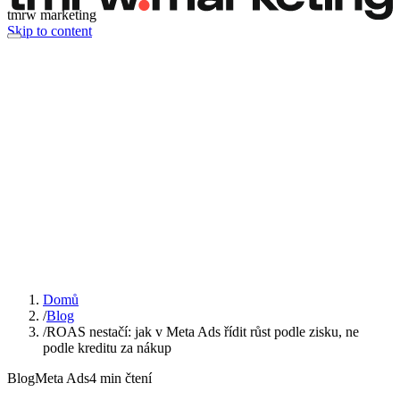
tmrw marketing
Skip to content
Domů
/
Blog
/
ROAS nestačí: jak v Meta Ads řídit růst podle zisku, ne
podle kreditu za nákup
Blog
Meta Ads
4
min čtení