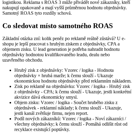
logistikou. Reklama s ROAS 3 může přivádět nové zákazníky, kteří
nakupují opakovaně a mají vyšší průměrnou hodnotu objednávky.
Samotný ROAS tyto rozdíly schová.
Co sledovat místo samotného ROAS
Základní otázka zní: kolik peněz po reklamě reálně zůstává? U e-
shopu je lepší pracovat s hrubým ziskem z objednávky, CPA a
objemem zisku. U lead generation je potřeba nahradit hodnotu
objednávky hodnotou kvalifikovaného leadu, dealu nebo
uzavřeného obchodu.
Hrubý zisk z objednávky: Vzorec / logika - Hodnota
objednávky × hrubá marže; k čemu slouží - Ukazuje
ekonomickou hodnotu objednávky před reklamním nákladem.
Zisk po reklamě na objednávku: Vzorec / logika - Hrubý zisk
z objednávky - CPA; k čemu slouží - Ukazuje, jestli konkrétní
akvizice dává ekonomicky smysl.
Objem zisku: Vzorec / logika - Součet hrubého zisku z
objednávek - reklamní náklady; k čemu slouží - Ukazuje,
jestli kanál zvětšuje firmu, nejen report.
Podíl nových zákazníků: Vzorec / logika - Noví zákazníci /
všechny objednávky; k čemu slouží - Pomáhá odlišit růst od
recyklace existující poptávky.