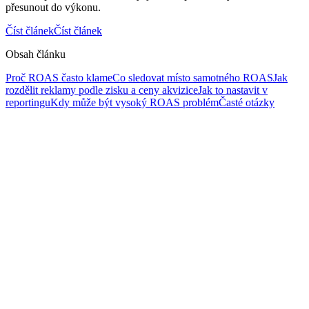
přesunout do výkonu.
Číst článek
Číst článek
Obsah článku
Proč ROAS často klame
Co sledovat místo samotného ROAS
Jak
rozdělit reklamy podle zisku a ceny akvizice
Jak to nastavit v
reportingu
Kdy může být vysoký ROAS problém
Časté otázky